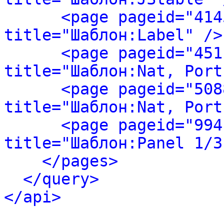
<page pageid="414
title="Шаблон:Label" />
<page pageid="451
title="Шаблон:Nat, Port
<page pageid="508
title="Шаблон:Nat, Port
<page pageid="994
title="Шаблон:Panel 1/3
</pages>
</query>
</api>